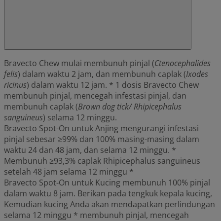
Bravecto Chew mulai membunuh pinjal (
Ctenocephalides
felis
) dalam waktu 2 jam, dan membunuh caplak (
Ixodes
ricinus
) dalam waktu 12 jam. * 1 dosis Bravecto Chew
membunuh pinjal, mencegah infestasi pinjal, dan
membunuh caplak (
Brown dog tick/ Rhipicephalus
sanguineus
) selama 12 minggu.
Bravecto Spot-On untuk Anjing mengurangi infestasi
pinjal sebesar ≥99% dan 100% masing-masing dalam
waktu 24 dan 48 jam, dan selama 12 minggu. *
Membunuh ≥93,3% caplak Rhipicephalus sanguineus
setelah 48 jam selama 12 minggu *
Bravecto Spot-On untuk Kucing membunuh 100% pinjal
dalam waktu 8 jam. Berikan pada tengkuk kepala kucing,
Kemudian kucing Anda akan mendapatkan perlindungan
selama 12 minggu * membunuh pinjal, mencegah