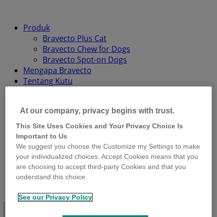
Produk
Bravecto Plus Cat
Bravecto Chew for Dogs
Bravecto Spot-on Dogs
Mengapa Bravecto
Tentang Kutu
Blog
Cari Stokis
At our company, privacy begins with trust.
Untuk Dokter Hewan
Registrasi
This Site Uses Cookies and Your Privacy Choice Is
Important to Us
Youtube
We suggest you choose the Customize my Settings to make
Instagram
your individualized choices. Accept Cookies means that you
are choosing to accept third-party Cookies and that you
Facebook
understand this choice.
Twitter
See our Privacy Policy
Toggle
search